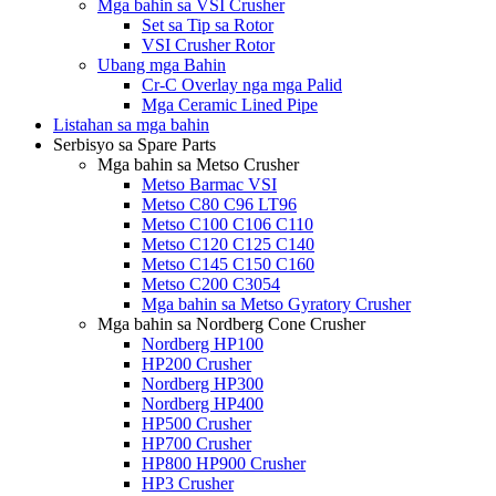
Mga bahin sa VSI Crusher
Set sa Tip sa Rotor
VSI Crusher Rotor
Ubang mga Bahin
Cr-C Overlay nga mga Palid
Mga Ceramic Lined Pipe
Listahan sa mga bahin
Serbisyo sa Spare Parts
Mga bahin sa Metso Crusher
Metso Barmac VSI
Metso C80 C96 LT96
Metso C100 C106 C110
Metso C120 C125 C140
Metso C145 C150 C160
Metso C200 C3054
Mga bahin sa Metso Gyratory Crusher
Mga bahin sa Nordberg Cone Crusher
Nordberg HP100
HP200 Crusher
Nordberg HP300
Nordberg HP400
HP500 Crusher
HP700 Crusher
HP800 HP900 Crusher
HP3 Crusher