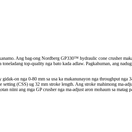
kanamo. Ang bag-ong Nordberg GP330™ hydraulic cone crusher makagar
 toneladang top-quality nga bato kada adlaw. Pagkahuman, ang nadugm
idak-on nga 0-80 mm sa usa ka makanunayon nga throughput nga 340
e setting (CSS) ug 32 mm stroke length. Ang stroke mahimong ma-adjust 
ugotan niini ang mga GP crusher nga ma-adjust aron mohaum sa matag 