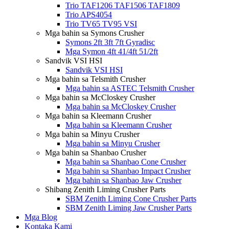
Trio TAF1206 TAF1506 TAF1809
Trio APS4054
Trio TV65 TV95 VSI
Mga bahin sa Symons Crusher
Symons 2ft 3ft 7ft Gyradisc
Mga Symon 4ft 41/4ft 51/2ft
Sandvik VSI HSI
Sandvik VSI HSI
Mga bahin sa Telsmith Crusher
Mga bahin sa ASTEC Telsmith Crusher
Mga bahin sa McCloskey Crusher
Mga bahin sa McCloskey Crusher
Mga bahin sa Kleemann Crusher
Mga bahin sa Kleemann Crusher
Mga bahin sa Minyu Crusher
Mga bahin sa Minyu Crusher
Mga bahin sa Shanbao Crusher
Mga bahin sa Shanbao Cone Crusher
Mga bahin sa Shanbao Impact Crusher
Mga bahin sa Shanbao Jaw Crusher
Shibang Zenith Liming Crusher Parts
SBM Zenith Liming Cone Crusher Parts
SBM Zenith Liming Jaw Crusher Parts
Mga Blog
Kontaka Kami