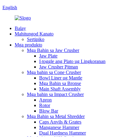
English
Balay
Mahitungod Kanato
Sertipiko
Mga produkto
Mga Bahin sa Jaw Crusher
Jaw Plate
I-toggle ang Plato ug Lingkoranan
Jaw Crusher Pitman
Mga bahin sa Cone Crusher
Bowl Liner ug Mantle
Mga Bahin sa Bronse
Main Shaft Assembly
Mga bahin sa Impact Crusher
Apron
Rotor
Blow Bar
Mga Bahin sa Metal Shredder
Caps Anvils & Grates
Manganese Hammer
Dual Hardness Hammer