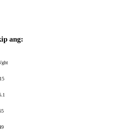
ip ang:
Wght
15
5.1
65
49