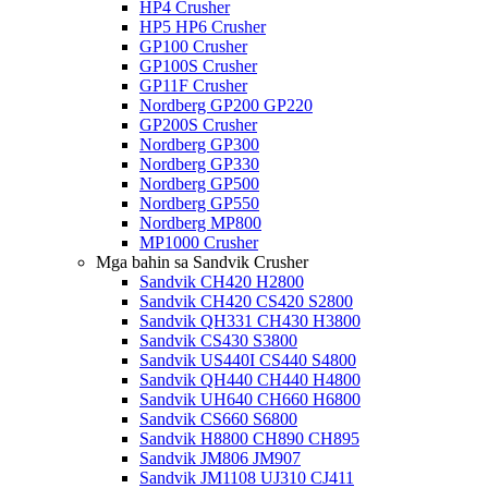
HP4 Crusher
HP5 HP6 Crusher
GP100 Crusher
GP100S Crusher
GP11F Crusher
Nordberg GP200 GP220
GP200S Crusher
Nordberg GP300
Nordberg GP330
Nordberg GP500
Nordberg GP550
Nordberg MP800
MP1000 Crusher
Mga bahin sa Sandvik Crusher
Sandvik CH420 H2800
Sandvik CH420 CS420 S2800
Sandvik QH331 CH430 H3800
Sandvik CS430 S3800
Sandvik US440I CS440 S4800
Sandvik QH440 CH440 H4800
Sandvik UH640 CH660 H6800
Sandvik CS660 S6800
Sandvik H8800 CH890 CH895
Sandvik JM806 JM907
Sandvik JM1108 UJ310 CJ411