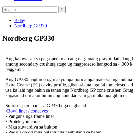
Balay
Nordberg GP330
Nordberg GP330
Ang kaluwasan sa pag-opera mao ang nag-unang prayoridad alang 
among secondary crushing stage ug magproseso hangtod sa 4,000 ka
paggamit.
Ang GP330 naghimo og maayo nga porma nga materyal nga adunay g
Extra Coarse (EC) cavity profile, gibana-bana nga 34 mm closed sid
usa ka lahi nga bahin sa tanan nga Nordberg GP cone crusher. Git
kapasidad o makunhuran ang kantidad sa mga multa nga gihimo.
Sunrise spare parts sa GP330 nga naghalad:
•
Bowl liner / concaves
• Panguna nga frame liner
• Proteksyon cones
• Mga guwardiya sa bukton
• Pagsul-ob og mga butang nga nagbutang sa bahin