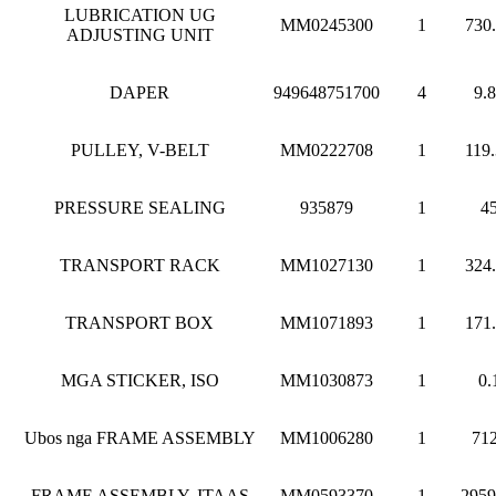
LUBRICATION UG
MM0245300
1
730
ADJUSTING UNIT
DAPER
949648751700
4
9.
PULLEY, V-BELT
MM0222708
1
119
PRESSURE SEALING
935879
1
4
TRANSPORT RACK
MM1027130
1
324
TRANSPORT BOX
MM1071893
1
171
MGA STICKER, ISO
MM1030873
1
0.
Ubos nga FRAME ASSEMBLY
MM1006280
1
71
FRAME ASSEMBLY, ITAAS
MM0593370
1
2959