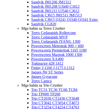
Sandvik JM1206 JM1312
Sandvik JM1208 UJ440 CJ412
Sandvik JM1211 UJ540 CJ612
Sandvik CJ615 JM1511 JM1513
Sandvik CJ815 QJ241 QJ340 QJ341 Extec
Sandvik CG820
Mga bahin sa Terex Crusher
Terex Cedarapids Rollercone
Terex Cedarapids MVP
Terex Cedarapids IYANG 1300
Powerscreen Metrotrak 900 × 600
Powerscreen Premiertrak 1165 1180
Powerscreen Maxtrak 1000 1300
Powerscreen XA400
Trakpactor 428 1412
Finlay J-1160 J-1175 I-1312
Jaques JW ST Series
Jaques Gyracone
Terex Canica
Mga bahin sa Trio Crusher
Trio TC51 TC36 TC66 TC84
Trio TP600 TP260
Trio CT2036 CT2436 CT3648
Trio CT3042 CT3054 CT4073
Trio CT3254 CT4254 CT4763