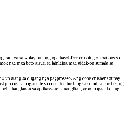
antiya sa walay hunong nga hasol-free crushing operations sa
ok nga mga bato gisusi sa lainlaing mga gidak-on sumala sa
 t/h alang sa dugang nga pagproseso. Ang cone crusher adunay
pinaagi sa pag-rotate sa eccentric bushing sa sulod sa crusher, nga
panginahanglanon sa aplikasyon; pananglitan, aron mapadako ang