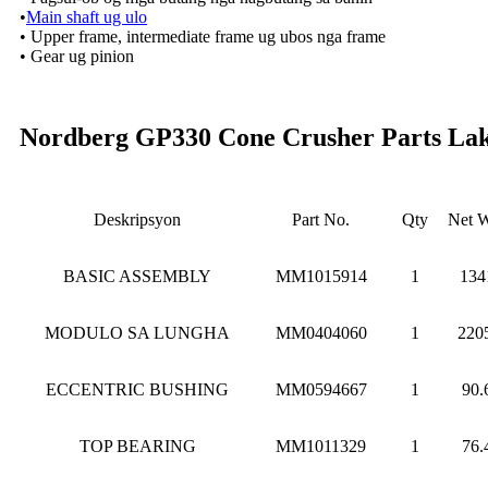
•
Main shaft ug ulo
• Upper frame, intermediate frame ug ubos nga frame
• Gear ug pinion
Nordberg GP330 Cone Crusher Parts Lak
Deskripsyon
Part No.
Qty
Net 
BASIC ASSEMBLY
MM1015914
1
134
MODULO SA LUNGHA
MM0404060
1
220
ECCENTRIC BUSHING
MM0594667
1
90.
TOP BEARING
MM1011329
1
76.