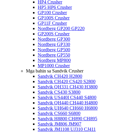
HP4 Crusher
HP5 HP6 Crusher
GP100 Crusher
GP100S Crusher
GP11F Crusher
Nordberg GP200 GP220
GP200S Crusher
Nordberg GP300
Nordberg GP330
Nordberg GP500
Nordberg GP550
Nordberg MP800
MP1000 Crusher
Mga bahin sa Sandvik Crusher
Sandvik CH420 H2800
Sandvik CH420 CS420 S2800
Sandvik QH331 CH430 H3800
Sandvik CS430 S3800
Sandvik US440I CS440 S4800
Sandvik QH440 CH440 H4800
Sandvik UH640 CH660 H6800
Sandvik CS660 S6800
Sandvik H8800 CH890 CH895
Sandvik JM806 JM907
Sandvik JM1108 UJ310 CJ411