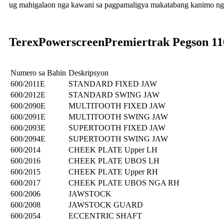
ug mahigalaon nga kawani sa pagpamaligya makatabang kanimo nga 
Terex
Powerscreen
Premiertrak Pegson 11
Numero sa Bahin
Deskripsyon
600/2011E
STANDARD FIXED JAW
600/2012E
STANDARD SWING JAW
600/2090E
MULTITOOTH FIXED JAW
600/2091E
MULTITOOTH SWING JAW
600/2093E
SUPERTOOTH FIXED JAW
600/2094E
SUPERTOOTH SWING JAW
600/2014
CHEEK PLATE Upper LH
600/2016
CHEEK PLATE UBOS LH
600/2015
CHEEK PLATE Upper RH
600/2017
CHEEK PLATE UBOS NGA RH
600/2006
JAWSTOCK
600/2008
JAWSTOCK GUARD
600/2054
ECCENTRIC SHAFT