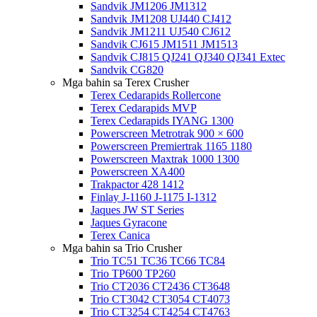
Sandvik JM1206 JM1312
Sandvik JM1208 UJ440 CJ412
Sandvik JM1211 UJ540 CJ612
Sandvik CJ615 JM1511 JM1513
Sandvik CJ815 QJ241 QJ340 QJ341 Extec
Sandvik CG820
Mga bahin sa Terex Crusher
Terex Cedarapids Rollercone
Terex Cedarapids MVP
Terex Cedarapids IYANG 1300
Powerscreen Metrotrak 900 × 600
Powerscreen Premiertrak 1165 1180
Powerscreen Maxtrak 1000 1300
Powerscreen XA400
Trakpactor 428 1412
Finlay J-1160 J-1175 I-1312
Jaques JW ST Series
Jaques Gyracone
Terex Canica
Mga bahin sa Trio Crusher
Trio TC51 TC36 TC66 TC84
Trio TP600 TP260
Trio CT2036 CT2436 CT3648
Trio CT3042 CT3054 CT4073
Trio CT3254 CT4254 CT4763