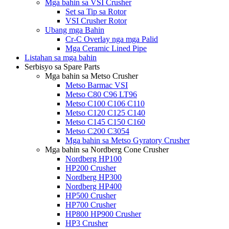
Mga bahin sa VSI Crusher
Set sa Tip sa Rotor
VSI Crusher Rotor
Ubang mga Bahin
Cr-C Overlay nga mga Palid
Mga Ceramic Lined Pipe
Listahan sa mga bahin
Serbisyo sa Spare Parts
Mga bahin sa Metso Crusher
Metso Barmac VSI
Metso C80 C96 LT96
Metso C100 C106 C110
Metso C120 C125 C140
Metso C145 C150 C160
Metso C200 C3054
Mga bahin sa Metso Gyratory Crusher
Mga bahin sa Nordberg Cone Crusher
Nordberg HP100
HP200 Crusher
Nordberg HP300
Nordberg HP400
HP500 Crusher
HP700 Crusher
HP800 HP900 Crusher
HP3 Crusher