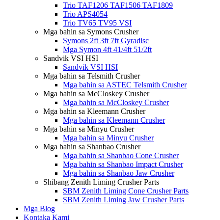
Trio TAF1206 TAF1506 TAF1809
Trio APS4054
Trio TV65 TV95 VSI
Mga bahin sa Symons Crusher
Symons 2ft 3ft 7ft Gyradisc
Mga Symon 4ft 41/4ft 51/2ft
Sandvik VSI HSI
Sandvik VSI HSI
Mga bahin sa Telsmith Crusher
Mga bahin sa ASTEC Telsmith Crusher
Mga bahin sa McCloskey Crusher
Mga bahin sa McCloskey Crusher
Mga bahin sa Kleemann Crusher
Mga bahin sa Kleemann Crusher
Mga bahin sa Minyu Crusher
Mga bahin sa Minyu Crusher
Mga bahin sa Shanbao Crusher
Mga bahin sa Shanbao Cone Crusher
Mga bahin sa Shanbao Impact Crusher
Mga bahin sa Shanbao Jaw Crusher
Shibang Zenith Liming Crusher Parts
SBM Zenith Liming Cone Crusher Parts
SBM Zenith Liming Jaw Crusher Parts
Mga Blog
Kontaka Kami