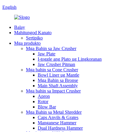
English
Balay
Mahitungod Kanato
Sertipiko
Mga produkto
Mga Bahin sa Jaw Crusher
Jaw Plate
I-toggle ang Plato ug Lingkoranan
Jaw Crusher Pitman
Mga bahin sa Cone Crusher
Bowl Liner ug Mantle
Mga Bahin sa Bronse
Main Shaft Assembly
Mga bahin sa Impact Crusher
Apron
Rotor
Blow Bar
Mga Bahin sa Metal Shredder
Caps Anvils & Grates
Manganese Hammer
Dual Hardness Hammer