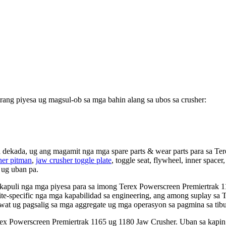
ng piyesa ug magsul-ob sa mga bahin alang sa ubos sa crusher:
dekada, ug ang magamit nga mga spare parts & wear parts para sa Ter
her pitman
,
jaw crusher toggle plate
, toggle seat, flywheel, inner spacer,
r ug uban pa.
 kapuli nga mga piyesa para sa imong Terex Powerscreen Premiertrak
 site-specific nga mga kapabilidad sa engineering, ang among suplay s
wat ug pagsalig sa mga aggregate ug mga operasyon sa pagmina sa tibu
erex Powerscreen Premiertrak 1165 ug 1180 Jaw Crusher. Uban sa kapin