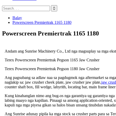
Balay
Powerscreen Premiertrak 1165 1180
Powerscreen Premiertrak 1165 1180
Andam ang Sunrise Machinery Co., Ltd nga magsuplay sa mga ekstra
Terex Powerscreen Premiertrak Pegson 1165 Jaw Crusher
Terex Powerscreen Premiertrak Pegson 1180 Jaw Crusher
Ang pagsubang sa adlaw naa sa pagdugmok nga aftermarket sa mga 
naglakip sa: jaw crusher cheek plate, jaw crusher jaw plate,
jaw crus
counter shaft box, fill wedge, labyrith, locating bar, main frame line
Kung kinahanglan nimo ang bug-os nga garantiya ug garantiya nga
labing maayo nga kapilian. Pinaagi sa among application-oriented,
kapuli nga mga piyesa gikan sa halos bisan unsang tinubdan nakada
Ang Sunrise adunay pipila ka mga stock sa crusher parts para sa T