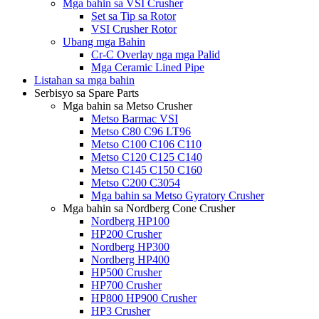
Mga bahin sa VSI Crusher
Set sa Tip sa Rotor
VSI Crusher Rotor
Ubang mga Bahin
Cr-C Overlay nga mga Palid
Mga Ceramic Lined Pipe
Listahan sa mga bahin
Serbisyo sa Spare Parts
Mga bahin sa Metso Crusher
Metso Barmac VSI
Metso C80 C96 LT96
Metso C100 C106 C110
Metso C120 C125 C140
Metso C145 C150 C160
Metso C200 C3054
Mga bahin sa Metso Gyratory Crusher
Mga bahin sa Nordberg Cone Crusher
Nordberg HP100
HP200 Crusher
Nordberg HP300
Nordberg HP400
HP500 Crusher
HP700 Crusher
HP800 HP900 Crusher
HP3 Crusher