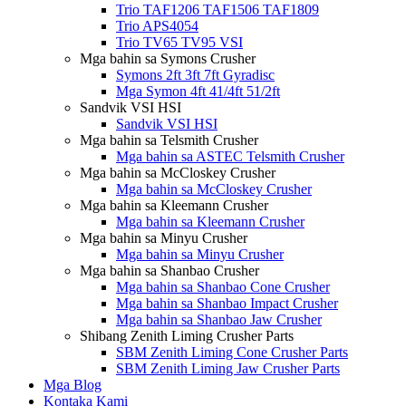
Trio TAF1206 TAF1506 TAF1809
Trio APS4054
Trio TV65 TV95 VSI
Mga bahin sa Symons Crusher
Symons 2ft 3ft 7ft Gyradisc
Mga Symon 4ft 41/4ft 51/2ft
Sandvik VSI HSI
Sandvik VSI HSI
Mga bahin sa Telsmith Crusher
Mga bahin sa ASTEC Telsmith Crusher
Mga bahin sa McCloskey Crusher
Mga bahin sa McCloskey Crusher
Mga bahin sa Kleemann Crusher
Mga bahin sa Kleemann Crusher
Mga bahin sa Minyu Crusher
Mga bahin sa Minyu Crusher
Mga bahin sa Shanbao Crusher
Mga bahin sa Shanbao Cone Crusher
Mga bahin sa Shanbao Impact Crusher
Mga bahin sa Shanbao Jaw Crusher
Shibang Zenith Liming Crusher Parts
SBM Zenith Liming Cone Crusher Parts
SBM Zenith Liming Jaw Crusher Parts
Mga Blog
Kontaka Kami