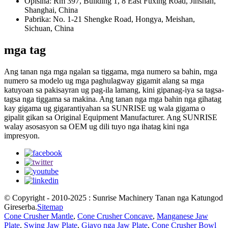
Opisina: Rm 397, Building 1, 8 East Fuxing Road, Jinshan,
Shanghai, China
Pabrika: No. 1-21 Shengke Road, Hongya, Meishan,
Sichuan, China
mga tag
Ang tanan nga mga ngalan sa tiggama, mga numero sa bahin, mga
numero sa modelo ug mga paghulagway gigamit alang sa mga
katuyoan sa pakisayran ug pag-ila lamang, kini gipanag-iya sa tagsa-
tagsa nga tiggama sa makina. Ang tanan nga mga bahin nga gihatag
kay gigama ug gigarantiyahan sa SUNRISE ug wala gigama o
gipalit gikan sa Original Equipment Manufacturer. Ang SUNRISE
walay asosasyon sa OEM ug dili tuyo nga ihatag kini nga
impresyon.
© Copyright - 2010-2025 : Sunrise Machinery Tanan nga Katungod
Gireserba.
Sitemap
Cone Crusher Mantle
,
Cone Crusher Concave
,
Manganese Jaw
Plate
,
Swing Jaw Plate
,
Giayo nga Jaw Plate
,
Cone Crusher Bowl