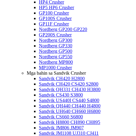
HP4 Crusher
HP5 HP6 Crusher
GP100 Crusher
GP100S Crusher
GP11F Crusher
Nordberg GP200 GP220
GP200S Crusher
Nordberg GP300
Nordberg GP330
Nordberg GP500
Nordberg GP550
Nordberg MP800
MP1000 Crusher
Mga bahin sa Sandvik Crusher
Sandvik CH420 H2800
Sandvik CH420 CS420 S2800
Sandvik QH331 CH430 H3800
Sandvik CS430 S3800
Sandvik US440I CS440 S4800
Sandvik QH440 CH440 H4800
Sandvik UH640 CH660 H6800
Sandvik CS660 S6800
Sandvik H8800 CH890 CH895
Sandvik JM806 JM907
Sandvik JM1108 UJ310 CJ411