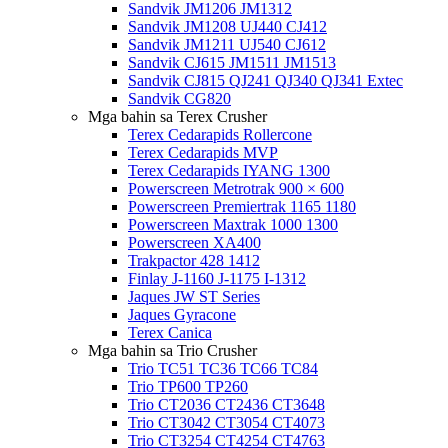
Sandvik JM1206 JM1312
Sandvik JM1208 UJ440 CJ412
Sandvik JM1211 UJ540 CJ612
Sandvik CJ615 JM1511 JM1513
Sandvik CJ815 QJ241 QJ340 QJ341 Extec
Sandvik CG820
Mga bahin sa Terex Crusher
Terex Cedarapids Rollercone
Terex Cedarapids MVP
Terex Cedarapids IYANG 1300
Powerscreen Metrotrak 900 × 600
Powerscreen Premiertrak 1165 1180
Powerscreen Maxtrak 1000 1300
Powerscreen XA400
Trakpactor 428 1412
Finlay J-1160 J-1175 I-1312
Jaques JW ST Series
Jaques Gyracone
Terex Canica
Mga bahin sa Trio Crusher
Trio TC51 TC36 TC66 TC84
Trio TP600 TP260
Trio CT2036 CT2436 CT3648
Trio CT3042 CT3054 CT4073
Trio CT3254 CT4254 CT4763