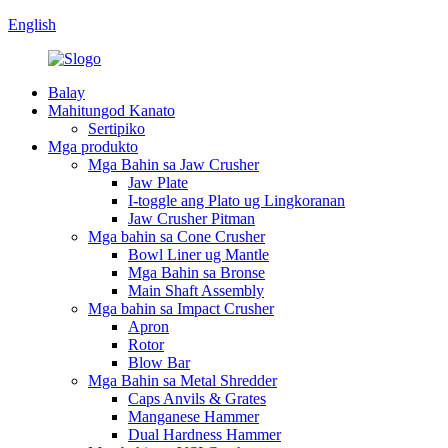
English
Balay
Mahitungod Kanato
Sertipiko
Mga produkto
Mga Bahin sa Jaw Crusher
Jaw Plate
I-toggle ang Plato ug Lingkoranan
Jaw Crusher Pitman
Mga bahin sa Cone Crusher
Bowl Liner ug Mantle
Mga Bahin sa Bronse
Main Shaft Assembly
Mga bahin sa Impact Crusher
Apron
Rotor
Blow Bar
Mga Bahin sa Metal Shredder
Caps Anvils & Grates
Manganese Hammer
Dual Hardness Hammer