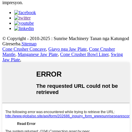
impresyon.
© Copyright - 2010-2025 : Sunrise Machinery Tanan nga Katungod
Gireserba.
Sitemap
Cone Crusher Concave
,
Giayo nga Jaw Plate
,
Cone Crusher
Mantle
,
Manganese Jaw Plate
,
Cone Crusher Bowl Liner
,
Swing
Jaw Plate
,