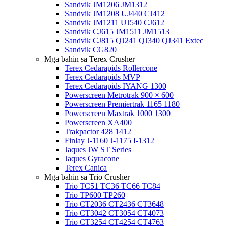
Sandvik JM1206 JM1312
Sandvik JM1208 UJ440 CJ412
Sandvik JM1211 UJ540 CJ612
Sandvik CJ615 JM1511 JM1513
Sandvik CJ815 QJ241 QJ340 QJ341 Extec
Sandvik CG820
Mga bahin sa Terex Crusher
Terex Cedarapids Rollercone
Terex Cedarapids MVP
Terex Cedarapids IYANG 1300
Powerscreen Metrotrak 900 × 600
Powerscreen Premiertrak 1165 1180
Powerscreen Maxtrak 1000 1300
Powerscreen XA400
Trakpactor 428 1412
Finlay J-1160 J-1175 I-1312
Jaques JW ST Series
Jaques Gyracone
Terex Canica
Mga bahin sa Trio Crusher
Trio TC51 TC36 TC66 TC84
Trio TP600 TP260
Trio CT2036 CT2436 CT3648
Trio CT3042 CT3054 CT4073
Trio CT3254 CT4254 CT4763