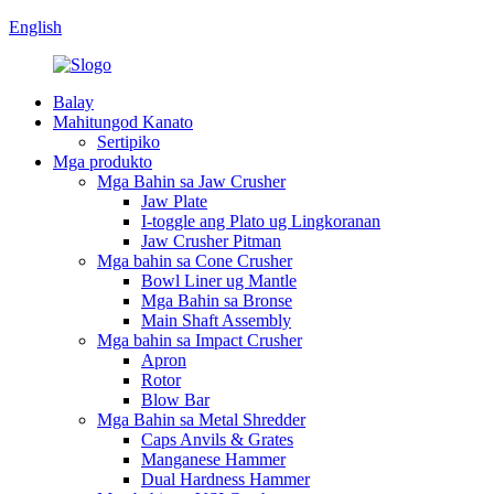
English
Balay
Mahitungod Kanato
Sertipiko
Mga produkto
Mga Bahin sa Jaw Crusher
Jaw Plate
I-toggle ang Plato ug Lingkoranan
Jaw Crusher Pitman
Mga bahin sa Cone Crusher
Bowl Liner ug Mantle
Mga Bahin sa Bronse
Main Shaft Assembly
Mga bahin sa Impact Crusher
Apron
Rotor
Blow Bar
Mga Bahin sa Metal Shredder
Caps Anvils & Grates
Manganese Hammer
Dual Hardness Hammer