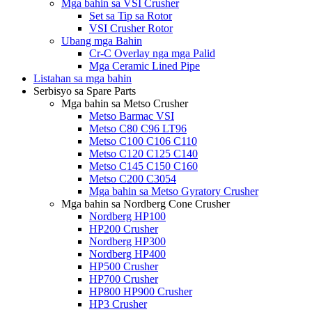
Mga bahin sa VSI Crusher
Set sa Tip sa Rotor
VSI Crusher Rotor
Ubang mga Bahin
Cr-C Overlay nga mga Palid
Mga Ceramic Lined Pipe
Listahan sa mga bahin
Serbisyo sa Spare Parts
Mga bahin sa Metso Crusher
Metso Barmac VSI
Metso C80 C96 LT96
Metso C100 C106 C110
Metso C120 C125 C140
Metso C145 C150 C160
Metso C200 C3054
Mga bahin sa Metso Gyratory Crusher
Mga bahin sa Nordberg Cone Crusher
Nordberg HP100
HP200 Crusher
Nordberg HP300
Nordberg HP400
HP500 Crusher
HP700 Crusher
HP800 HP900 Crusher
HP3 Crusher