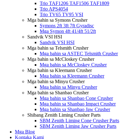
Trio TAF1206 TAF1506 TAF1809
Trio APS4054
Trio TV65 TV95 VSI
Mga bahin sa Symons Crusher
Symons 2ft 3ft 7ft Gyradisc
Mga Symon 4ft 41/4ft 51/2ft
Sandvik VSI HSI
Sandvik VSI HSI
Mga bahin sa Telsmith Crusher
Mga bahin sa ASTEC Telsmith Crusher
Mga bahin sa McCloskey Crusher
Mga bahin sa McCloskey Crusher
Mga bahin sa Kleemann Crusher
Mga bahin sa Kleemann Crusher
Mga bahin sa Minyu Crusher
Mga bahin sa Minyu Crusher
Mga bahin sa Shanbao Crusher
Mga bahin sa Shanbao Cone Crusher
Mga bahin sa Shanbao Impact Crusher
Mga bahin sa Shanbao Jaw Crusher
Shibang Zenith Liming Crusher Parts
SBM Zenith Liming Cone Crusher Parts
SBM Zenith Liming Jaw Crusher Parts
Mga Blog
Kontaka Kami