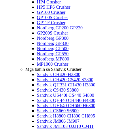
HP4 Crusher
HP5 HP6 Crusher
GP100 Crusher
GP100S Crusher
GP11F Crusher
Nordberg GP200 GP220
GP200S Crusher
Nordberg GP300
Nordberg GP330
Nordberg GP500
Nordberg GP550
Nordberg MP800
MP1000 Crusher
Mga bahin sa Sandvik Crusher
Sandvik CH420 H2800
Sandvik CH420 CS420 S2800
Sandvik QH331 CH430 H3800
Sandvik CS430 S3800
Sandvik US440I CS440 S4800
Sandvik QH440 CH440 H4800
Sandvik UH640 CH660 H6800
Sandvik CS660 S6800
Sandvik H8800 CH890 CH895
Sandvik JM806 JM907
Sandvik JM1108 UJ310 CJ411