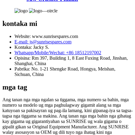
kontaka mi
Website: www.sunrisespares.com
E-mail: js@sunrisespares.com
Kontaka: Jacky S.
Whatsapp/Mobile/Wechat: +86 18512197002
Opisina: Rm 397, Building 1, 8 East Fuxing Road, Jinshan,
Shanghai, China
Pabrika: No. 1-21 Shengke Road, Hongya, Meishan,
Sichuan, China
mga tag
Ang tanan nga mga ngalan sa tiggama, mga numero sa bahin, mga
numero sa modelo ug mga paghulagway gigamit alang sa mga
katuyoan sa pakisayran ug pag-ila lamang, kini gipanag-iya sa tagsa-
tagsa nga tiggama sa makina. Ang tanan nga mga bahin nga gihatag
kay gigama ug gigarantiyahan sa SUNRISE ug wala gigama o
gipalit gikan sa Original Equipment Manufacturer. Ang SUNRISE
walay asosasyon sa OEM ug dili tuyo nga ihatag kini nga