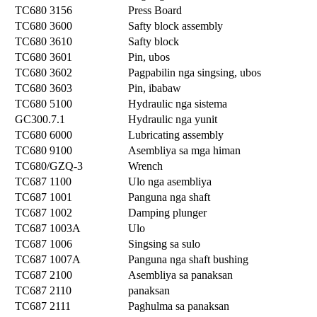
TC680 3156
Press Board
TC680 3600
Safty block assembly
TC680 3610
Safty block
TC680 3601
Pin, ubos
TC680 3602
Pagpabilin nga singsing, ubos
TC680 3603
Pin, ibabaw
TC680 5100
Hydraulic nga sistema
GC300.7.1
Hydraulic nga yunit
TC680 6000
Lubricating assembly
TC680 9100
Asembliya sa mga himan
TC680/GZQ-3
Wrench
TC687 1100
Ulo nga asembliya
TC687 1001
Panguna nga shaft
TC687 1002
Damping plunger
TC687 1003A
Ulo
TC687 1006
Singsing sa sulo
TC687 1007A
Panguna nga shaft bushing
TC687 2100
Asembliya sa panaksan
TC687 2110
panaksan
TC687 2111
Paghulma sa panaksan