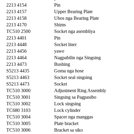
2213 4154
Pin
2213 4157
Upper Bearing Plate
2213 4158
Ubos nga Bearing Plate
2213 4170
Shims
TC510 2500
Socket nga asembliya
2213 4401
Pin
2213 4448
Socket liner
2213 4456
yawe
2213 4464
Nagpabilin nga Singsing
2213 4473
Bushing
S5213 4435
Goma nga hose
S5213 4463
Socket seal singsing
S5213 4473
Socket
TC510 3000
Adjustment Ring Assembly
TC510 3001
Singsing sa Pagpasibo
TC510 3002
Lock singsing
TC680 3103
Lock cylinder
TC510 3004
Spacer nga manggas
TC510 3005
Plate bracket
TC510 3006
Bracket sa siko