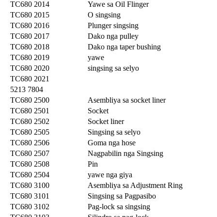
TC680 2014
Yawe sa Oil Flinger
TC680 2015
O singsing
TC680 2016
Plunger singsing
TC680 2017
Dako nga pulley
TC680 2018
Dako nga taper bushing
TC680 2019
yawe
TC680 2020
singsing sa selyo
TC680 2021
5213 7804
TC680 2500
Asembliya sa socket liner
TC680 2501
Socket
TC680 2502
Socket liner
TC680 2505
Singsing sa selyo
TC680 2506
Goma nga hose
TC680 2507
Nagpabilin nga Singsing
TC680 2508
Pin
TC680 2504
yawe nga giya
TC680 3100
Asembliya sa Adjustment Ring
TC680 3101
Singsing sa Pagpasibo
TC680 3102
Pag-lock sa singsing