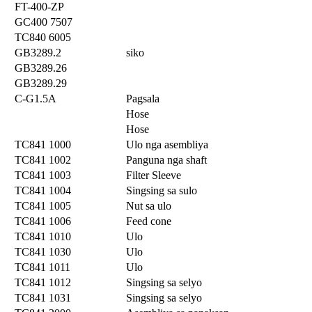
FT-400-ZP
GC400 7507
TC840 6005
GB3289.2
siko
GB3289.26
GB3289.29
C-G1.5A
Pagsala
Hose
Hose
TC841 1000
Ulo nga asembliya
TC841 1002
Panguna nga shaft
TC841 1003
Filter Sleeve
TC841 1004
Singsing sa sulo
TC841 1005
Nut sa ulo
TC841 1006
Feed cone
TC841 1010
Ulo
TC841 1030
Ulo
TC841 1011
Ulo
TC841 1012
Singsing sa selyo
TC841 1031
Singsing sa selyo