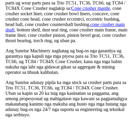
parts ug wear parts para sa Trio TC51, TC36, TC66, ug TC84 /
TC84X Cone Crusher naglakip sa:
Cone crusher mantle
, cone
crusher socket liner, cone crusher bowl liners, concave, cone
crusher cone head, cone crusher eccentrci, eccentric bushing,
head ball, cone crusher countershaft bushing,
cone crusher main
shaft
, bottom shell, dust seal ring, cone crusher main frame, main
frame liner, cone crusher pinion, pinion bevel gear, cone crusher
thrust bearing, torch ring, ug uban pa.
Ang Sunrise Machinery naghatag ug bug-os nga garantiya ug
garantiya nga kapuli nga mga piyesa para sa Trio TC51, TC36,
TC66, ug TC84 / TC84X Cone Crusher, kana nga mga bahin
nakuha nga labi nga gidawat gikan sa aggregate & mining
operator sa tibuuk kalibutan.
Ang Sunrise adunay pipila ka mga stock sa crusher parts para sa
Trio TC51, TC36, TC66, ug TC84 / TC84X Cone Crusher.
Uban sa kapin sa 20 ka tuig nga kasinatian sa paggama, ang
among propesyonal ug mahigalaon nga kawani sa pagpamaligya
makatabang kanimo nga makuha ang husto nga mga butang nga
adunay bug-os nga 24/7 nga suporta sa engineering ug teknikal
nga serbisyo.