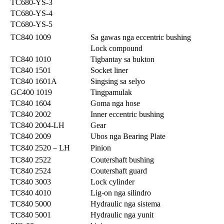
TC680-YS-3
TC680-YS-4
TC680-YS-5
TC840 1009
Sa gawas nga eccentric bushing
Lock compound
TC840 1010
Tigbantay sa bukton
TC840 1501
Socket liner
TC840 1601A
Singsing sa selyo
GC400 1019
Tingpamulak
TC840 1604
Goma nga hose
TC840 2002
Inner eccentric bushing
TC840 2004-LH
Gear
TC840 2009
Ubos nga Bearing Plate
TC840 2520－LH
Pinion
TC840 2522
Coutershaft bushing
TC840 2524
Coutershaft guard
TC840 3003
Lock cylinder
TC840 4010
Lig-on nga silindro
TC840 5000
Hydraulic nga sistema
TC840 5001
Hydraulic nga yunit