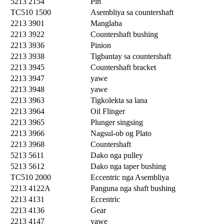
5213 2154
Pin
TC510 1500
Asembliya sa countershaft
2213 3901
Manglaba
2213 3922
Countershaft bushing
2213 3936
Pinion
2213 3938
Tigbantay sa countershaft
2213 3945
Countershaft bracket
2213 3947
yawe
2213 3948
yawe
2213 3963
Tigkolekta sa lana
2213 3964
Oil Flinger
2213 3965
Plunger singsing
2213 3966
Nagsul-ob og Plato
2213 3968
Countershaft
5213 5611
Dako nga pulley
5213 5612
Dako nga taper bushing
TC510 2000
Eccentric nga Asembliya
2213 4122A
Panguna nga shaft bushing
2213 4131
Eccentric
2213 4136
Gear
2213 4147
yawe