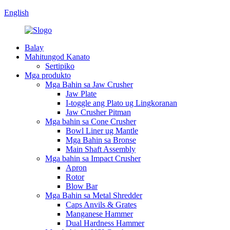
English
Balay
Mahitungod Kanato
Sertipiko
Mga produkto
Mga Bahin sa Jaw Crusher
Jaw Plate
I-toggle ang Plato ug Lingkoranan
Jaw Crusher Pitman
Mga bahin sa Cone Crusher
Bowl Liner ug Mantle
Mga Bahin sa Bronse
Main Shaft Assembly
Mga bahin sa Impact Crusher
Apron
Rotor
Blow Bar
Mga Bahin sa Metal Shredder
Caps Anvils & Grates
Manganese Hammer
Dual Hardness Hammer