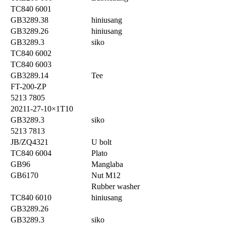
TC840 6001
GB3289.38
hiniusang
GB3289.26
hiniusang
GB3289.3
siko
TC840 6002
TC840 6003
GB3289.14
Tee
FT-200-ZP
5213 7805
20211-27-10×1T10
GB3289.3
siko
5213 7813
JB/ZQ4321
U bolt
TC840 6004
Plato
GB96
Manglaba
GB6170
Nut M12
Rubber washer
TC840 6010
hiniusang
GB3289.26
GB3289.3
siko