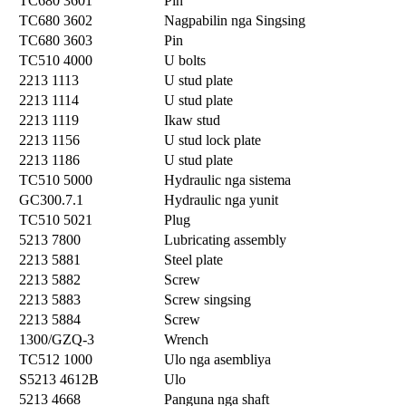
TC680 3601
Pin
TC680 3602
Nagpabilin nga Singsing
TC680 3603
Pin
TC510 4000
U bolts
2213 1113
U stud plate
2213 1114
U stud plate
2213 1119
Ikaw stud
2213 1156
U stud lock plate
2213 1186
U stud plate
TC510 5000
Hydraulic nga sistema
GC300.7.1
Hydraulic nga yunit
TC510 5021
Plug
5213 7800
Lubricating assembly
2213 5881
Steel plate
2213 5882
Screw
2213 5883
Screw singsing
2213 5884
Screw
1300/GZQ-3
Wrench
TC512 1000
Ulo nga asembliya
S5213 4612B
Ulo
5213 4668
Panguna nga shaft