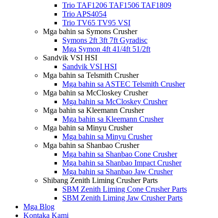
Trio TAF1206 TAF1506 TAF1809
Trio APS4054
Trio TV65 TV95 VSI
Mga bahin sa Symons Crusher
Symons 2ft 3ft 7ft Gyradisc
Mga Symon 4ft 41/4ft 51/2ft
Sandvik VSI HSI
Sandvik VSI HSI
Mga bahin sa Telsmith Crusher
Mga bahin sa ASTEC Telsmith Crusher
Mga bahin sa McCloskey Crusher
Mga bahin sa McCloskey Crusher
Mga bahin sa Kleemann Crusher
Mga bahin sa Kleemann Crusher
Mga bahin sa Minyu Crusher
Mga bahin sa Minyu Crusher
Mga bahin sa Shanbao Crusher
Mga bahin sa Shanbao Cone Crusher
Mga bahin sa Shanbao Impact Crusher
Mga bahin sa Shanbao Jaw Crusher
Shibang Zenith Liming Crusher Parts
SBM Zenith Liming Cone Crusher Parts
SBM Zenith Liming Jaw Crusher Parts
Mga Blog
Kontaka Kami