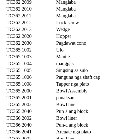
TC362 2009
Manglaba
TC362 2010
Manglaba
TC362 2011
Manglaba
TC362 2012
Lock screw
TC362 2013
Wedge
TC362 2020
Hopper
TC362 2030
Pagdawat cone
TC365 1002
Ulo
TC365 1003
Mantle
TC365 1004
manggas
TC365 1005
Singsing sa sulo
TC365 1006
Panguna nga shaft cap
TC365 1008
Tapper nga plato
TC365 2000
Bowl Assembly
TC365 2001
panaksan
TC365 2002
Bowl liner
TC365 2040
Pun-a ang block
TC366 2002
Bowl liner
TC366 2040
Pun-a ang block
TC366 2041
Arcuate nga plato
TC367 2002
Bowl liner