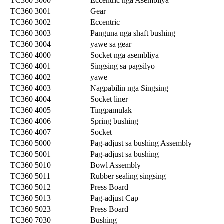
TC360 3000
Eccentric nga Asembliya
TC360 3001
Gear
TC360 3002
Eccentric
TC360 3003
Panguna nga shaft bushing
TC360 3004
yawe sa gear
TC360 4000
Socket nga asembliya
TC360 4001
Singsing sa pagsilyo
TC360 4002
yawe
TC360 4003
Nagpabilin nga Singsing
TC360 4004
Socket liner
TC360 4005
Tingpamulak
TC360 4006
Spring bushing
TC360 4007
Socket
TC360 5000
Pag-adjust sa bushing Assembly
TC360 5001
Pag-adjust sa bushing
TC360 5010
Bowl Assembly
TC360 5011
Rubber sealing singsing
TC360 5012
Press Board
TC360 5013
Pag-adjust Cap
TC360 5023
Press Board
TC360 7030
Bushing