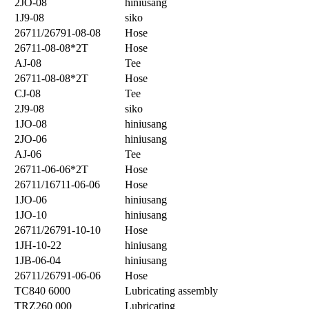
2JO-08
hiniusang
1J9-08
siko
26711/26791-08-08
Hose
26711-08-08*2T
Hose
AJ-08
Tee
26711-08-08*2T
Hose
CJ-08
Tee
2J9-08
siko
1JO-08
hiniusang
2JO-06
hiniusang
AJ-06
Tee
26711-06-06*2T
Hose
26711/16711-06-06
Hose
1JO-06
hiniusang
1JO-10
hiniusang
26711/26791-10-10
Hose
1JH-10-22
hiniusang
1JB-06-04
hiniusang
26711/26791-06-06
Hose
TC840 6000
Lubricating assembly
TRZ260 000
Lubricating