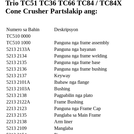
Trio TC51 TC36 TC66 TC84 / TC84X
Cone Crusher Parts
lakip ang:
Numero sa Bahin
Deskripsyon
TC510 0000
TC510 1000
Panguna nga frame assembly
5213 2133A
Panguna nga bayanan
5213 2134
Panguna nga frame welding
5213 2135
Panguna nga frame base
5213 2136
Panguna nga frame bushing
5213 2137
Keyway
5213 2101A
Ibabaw nga flange
5213 2103A
Bushing
5213 2138
Pagpabilin nga plato
2213 2122A
Frame Bushing
2213 2123
Panguna nga Frame Cap
2213 2135
Panglaba sa Main Frame
2213 2138
Arm liner
5213 2109
Manglaba