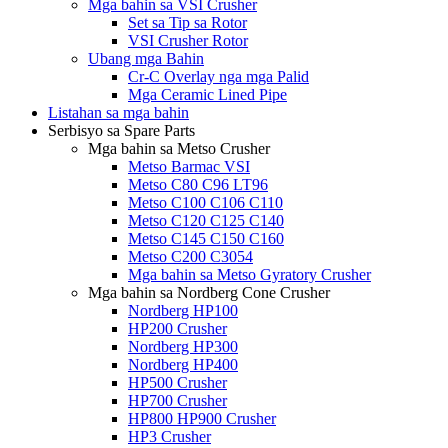
Mga bahin sa VSI Crusher
Set sa Tip sa Rotor
VSI Crusher Rotor
Ubang mga Bahin
Cr-C Overlay nga mga Palid
Mga Ceramic Lined Pipe
Listahan sa mga bahin
Serbisyo sa Spare Parts
Mga bahin sa Metso Crusher
Metso Barmac VSI
Metso C80 C96 LT96
Metso C100 C106 C110
Metso C120 C125 C140
Metso C145 C150 C160
Metso C200 C3054
Mga bahin sa Metso Gyratory Crusher
Mga bahin sa Nordberg Cone Crusher
Nordberg HP100
HP200 Crusher
Nordberg HP300
Nordberg HP400
HP500 Crusher
HP700 Crusher
HP800 HP900 Crusher
HP3 Crusher