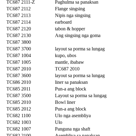
TC687 2111-Z
Paghulma sa panaksan
TC687 2112
Flange singsing
TC687 2113
Nipis nga singsing
TC687 2114
earboard
TC687 2120
tabon & hopper
TC687 2130
Ang singsing nga goma
TC687 3800
TC687 3700
layout sa porma sa lungag
TC687 1004
kupo, ubos
TC687 1005
mantle, ibabaw
TC687 2010
TC687 2010
TC687 3600
layout sa porma sa lungag
TC686 2010
liner sa panaksan
TC685 2011
Pun-a ang block
TC687 3500
Layout sa porma sa lungag
TC685 2010
Bowl liner
TC685 2012
Pun-a ang block
TC682 1100
Ulo nga asembliya
TC682 1003
Ulo
TC682 1007
Panguna nga shaft
TC682 2100
Asembliya sa panaksan