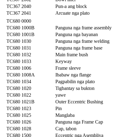
TC367 2040
Pun-a ang block
TC367 2041
Arcuate nga plato
TC680 0000
TC680 1000B
Panguna nga frame assembly
TC680 1001B
Panguna nga bayanan
TC680 1030
Panguna nga frame welding
TC680 1031
Panguna nga frame base
TC680 1032
Main frame bush
TC680 1033
Keyway
TC680 1006
Frame sleeve
TC680 1008A
Ibabaw nga flange
TC680 1034
Pagpabilin nga plato
TC680 1020
Tigbantay sa bukton
TC680 1022
yawe
TC680 1021B
Outer Eccentric Bushing
TC680 1023
Pin
TC680 1025
Manglaba
TC680 1026
Panguna nga Frame Cap
TC680 1028
Cap, tabon
TC680 1500
Eccentric nga Asembliya