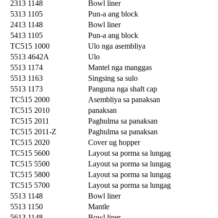
2313 1148
Bowl liner
5313 1105
Pun-a ang block
2413 1148
Bowl liner
5413 1105
Pun-a ang block
TC515 1000
Ulo nga asembliya
5513 4642A
Ulo
5513 1174
Mantel nga manggas
5513 1163
Singsing sa sulo
5513 1173
Panguna nga shaft cap
TC515 2000
Asembliya sa panaksan
TC515 2010
panaksan
TC515 2011
Paghulma sa panaksan
TC515 2011-Z
Paghulma sa panaksan
TC515 2020
Cover ug hopper
TC515 5600
Layout sa porma sa lungag
TC515 5500
Layout sa porma sa lungag
TC515 5800
Layout sa porma sa lungag
TC515 5700
Layout sa porma sa lungag
5513 1148
Bowl liner
5513 1150
Mantle
5613 1148
Bowl liner