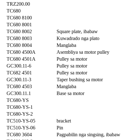
TRZ200.00
TC680
TC680 8100
TC680 8001
TC680 8002
Square plate, ibabaw
TC680 8003
Kuwadrado nga plato
TC680 8004
Manglaba
TC680 4500A
Asembliya sa motor pulley
TC680 4501A
Pulley sa motor
GC300.11-6
Pulley sa motor
TC682 4501
Pulley sa motor
GC300.11-3
Taper bushing sa motor
TC680 4503
Manglaba
GC300.11.1
Base sa motor
TC680-YS
TC680-YS-1
TC680-YS-2
TC510-YS-05
bracket
TC510-YS-06
Pin
TC680 3604
Pagpabilin nga singsing, ibabaw