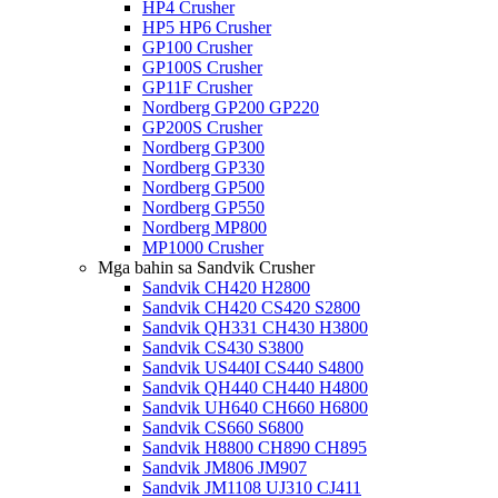
HP4 Crusher
HP5 HP6 Crusher
GP100 Crusher
GP100S Crusher
GP11F Crusher
Nordberg GP200 GP220
GP200S Crusher
Nordberg GP300
Nordberg GP330
Nordberg GP500
Nordberg GP550
Nordberg MP800
MP1000 Crusher
Mga bahin sa Sandvik Crusher
Sandvik CH420 H2800
Sandvik CH420 CS420 S2800
Sandvik QH331 CH430 H3800
Sandvik CS430 S3800
Sandvik US440I CS440 S4800
Sandvik QH440 CH440 H4800
Sandvik UH640 CH660 H6800
Sandvik CS660 S6800
Sandvik H8800 CH890 CH895
Sandvik JM806 JM907
Sandvik JM1108 UJ310 CJ411