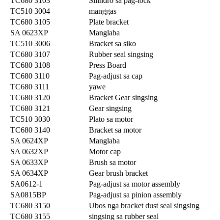
TC680 3103
Silindro sa pag-lock
TC510 3004
manggas
TC680 3105
Plate bracket
SA 0623XP
Manglaba
TC510 3006
Bracket sa siko
TC680 3107
Rubber seal singsing
TC680 3108
Press Board
TC680 3110
Pag-adjust sa cap
TC680 3111
yawe
TC680 3120
Bracket Gear singsing
TC680 3121
Gear singsing
TC510 3030
Plato sa motor
TC680 3140
Bracket sa motor
SA 0624XP
Manglaba
SA 0632XP
Motor cap
SA 0633XP
Brush sa motor
SA 0634XP
Gear brush bracket
SA0612-1
Pag-adjust sa motor assembly
SA0815BP
Pag-adjust sa pinion assembly
TC680 3150
Ubos nga bracket dust seal singsing
TC680 3155
singsing sa rubber seal