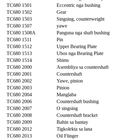
TC680 1501
Eccentric nga bushing
TC680 1502
Gear
TC680 1503
Singsing, counterweight
TC680 1507
yawe
TC680 1508A
Panguna nga shaft bushing
TC680 1511
Pin
TC680 1512
Upper Bearing Plate
TC680 1513
Ubos nga Bearing Plate
TC680 1514
Shims
TC680 2000
Asembliya sa countershaft
TC680 2001
Countershaft
TC680 2002
Yawe, pinion
TC680 2003
Pinion
TC680 2004
Manglaba
TC680 2006
Countershaft bushing
TC680 2007
O singsing
TC680 2008
Countershaft bracket
TC680 2009
Bahin sa bantay
TC680 2012
Tigkolekta sa lana
TC680 2013
Oil Flinger