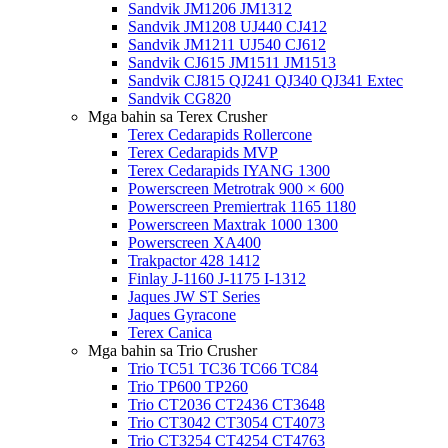
Sandvik JM1206 JM1312
Sandvik JM1208 UJ440 CJ412
Sandvik JM1211 UJ540 CJ612
Sandvik CJ615 JM1511 JM1513
Sandvik CJ815 QJ241 QJ340 QJ341 Extec
Sandvik CG820
Mga bahin sa Terex Crusher
Terex Cedarapids Rollercone
Terex Cedarapids MVP
Terex Cedarapids IYANG 1300
Powerscreen Metrotrak 900 × 600
Powerscreen Premiertrak 1165 1180
Powerscreen Maxtrak 1000 1300
Powerscreen XA400
Trakpactor 428 1412
Finlay J-1160 J-1175 I-1312
Jaques JW ST Series
Jaques Gyracone
Terex Canica
Mga bahin sa Trio Crusher
Trio TC51 TC36 TC66 TC84
Trio TP600 TP260
Trio CT2036 CT2436 CT3648
Trio CT3042 CT3054 CT4073
Trio CT3254 CT4254 CT4763