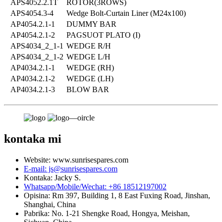
APS4052.2.1T
ROTOR(3ROWS)
APS4054.3-4
Wedge Bolt-Curtain Liner (M24x100)
AP4054.2.1-1
DUMMY BAR
AP4054.2.1-2
PAGSUOT PLATO (I)
APS4034_2_1-1
WEDGE R/H
APS4034_2_1-2
WEDGE L/H
AP4034.2.1-1
WEDGE (RH)
AP4034.2.1-2
WEDGE (LH)
AP4034.2.1-3
BLOW BAR
kontaka mi
Website: www.sunrisespares.com
E-mail: js@sunrisespares.com
Kontaka: Jacky S.
Whatsapp/Mobile/Wechat: +86 18512197002
Opisina: Rm 397, Building 1, 8 East Fuxing Road, Jinshan,
Shanghai, China
Pabrika: No. 1-21 Shengke Road, Hongya, Meishan,