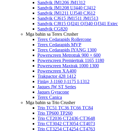
Sandvik JM1206 JM1312
Sandvik JM1208 UJ440 CJ412
Sandvik JM1211 UJ540 CJ612
Sandvik CJ615 JM1511 JM1513
Sandvik CJ815 QJ241 QJ340 QJ341 Extec
Sandvik CG820
Mga bahin sa Terex Crusher
Terex Cedarapids Rollercone
Terex Cedarapids MVP
Terex Cedarapids IYANG 1300
Powerscreen Metrotrak 900 × 600
Powerscreen Premiertrak 1165 1180
Powerscreen Maxtrak 1000 1300
Powerscreen XA400
Trakpactor 428 1412
Finlay J-1160 J-1175 I-1312
Jaques JW ST Series
Jaques Gyracone
Terex Canica
Mga bahin sa Trio Crusher
Trio TC51 TC36 TC66 TC84
Trio TP600 TP260
Trio CT2036 CT2436 CT3648
Trio CT3042 CT3054 CT4073
Trio CT3254 CT4254 CT4763