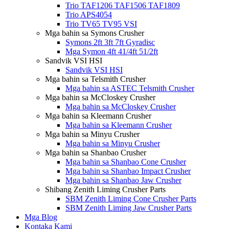
Trio TAF1206 TAF1506 TAF1809
Trio APS4054
Trio TV65 TV95 VSI
Mga bahin sa Symons Crusher
Symons 2ft 3ft 7ft Gyradisc
Mga Symon 4ft 41/4ft 51/2ft
Sandvik VSI HSI
Sandvik VSI HSI
Mga bahin sa Telsmith Crusher
Mga bahin sa ASTEC Telsmith Crusher
Mga bahin sa McCloskey Crusher
Mga bahin sa McCloskey Crusher
Mga bahin sa Kleemann Crusher
Mga bahin sa Kleemann Crusher
Mga bahin sa Minyu Crusher
Mga bahin sa Minyu Crusher
Mga bahin sa Shanbao Crusher
Mga bahin sa Shanbao Cone Crusher
Mga bahin sa Shanbao Impact Crusher
Mga bahin sa Shanbao Jaw Crusher
Shibang Zenith Liming Crusher Parts
SBM Zenith Liming Cone Crusher Parts
SBM Zenith Liming Jaw Crusher Parts
Mga Blog
Kontaka Kami