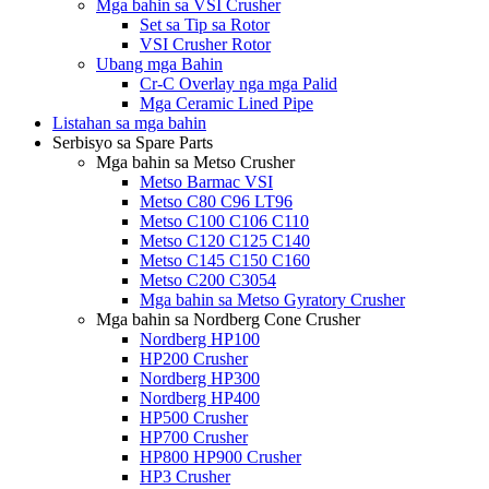
Mga bahin sa VSI Crusher
Set sa Tip sa Rotor
VSI Crusher Rotor
Ubang mga Bahin
Cr-C Overlay nga mga Palid
Mga Ceramic Lined Pipe
Listahan sa mga bahin
Serbisyo sa Spare Parts
Mga bahin sa Metso Crusher
Metso Barmac VSI
Metso C80 C96 LT96
Metso C100 C106 C110
Metso C120 C125 C140
Metso C145 C150 C160
Metso C200 C3054
Mga bahin sa Metso Gyratory Crusher
Mga bahin sa Nordberg Cone Crusher
Nordberg HP100
HP200 Crusher
Nordberg HP300
Nordberg HP400
HP500 Crusher
HP700 Crusher
HP800 HP900 Crusher
HP3 Crusher