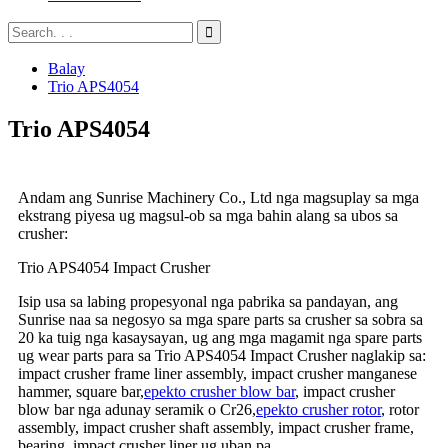
Balay
Trio APS4054
Trio APS4054
Andam ang Sunrise Machinery Co., Ltd nga magsuplay sa mga
ekstrang piyesa ug magsul-ob sa mga bahin alang sa ubos sa
crusher:
Trio APS4054 Impact Crusher
Isip usa sa labing propesyonal nga pabrika sa pandayan, ang
Sunrise naa sa negosyo sa mga spare parts sa crusher sa sobra sa
20 ka tuig nga kasaysayan, ug ang mga magamit nga spare parts
ug wear parts para sa Trio APS4054 Impact Crusher naglakip sa:
impact crusher frame liner assembly, impact crusher manganese
hammer, square bar,
epekto crusher blow bar
, impact crusher
blow bar nga adunay seramik o Cr26,
epekto crusher rotor
, rotor
assembly, impact crusher shaft assembly, impact crusher frame,
bearing, impact crusher liner ug uban pa.