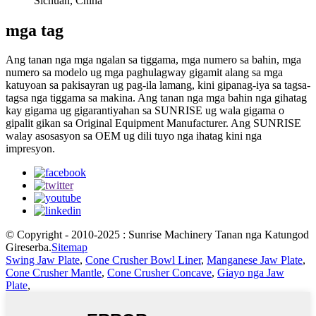
Sichuan, China
mga tag
Ang tanan nga mga ngalan sa tiggama, mga numero sa bahin, mga
numero sa modelo ug mga paghulagway gigamit alang sa mga
katuyoan sa pakisayran ug pag-ila lamang, kini gipanag-iya sa tagsa-
tagsa nga tiggama sa makina. Ang tanan nga mga bahin nga gihatag
kay gigama ug gigarantiyahan sa SUNRISE ug wala gigama o
gipalit gikan sa Original Equipment Manufacturer. Ang SUNRISE
walay asosasyon sa OEM ug dili tuyo nga ihatag kini nga
impresyon.
© Copyright - 2010-2025 : Sunrise Machinery Tanan nga Katungod
Gireserba.
Sitemap
Swing Jaw Plate
,
Cone Crusher Bowl Liner
,
Manganese Jaw Plate
,
Cone Crusher Mantle
,
Cone Crusher Concave
,
Giayo nga Jaw
Plate
,