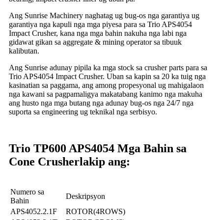
Ang Sunrise Machinery naghatag ug bug-os nga garantiya ug
garantiya nga kapuli nga mga piyesa para sa Trio APS4054
Impact Crusher, kana nga mga bahin nakuha nga labi nga
gidawat gikan sa aggregate & mining operator sa tibuuk
kalibutan.
Ang Sunrise adunay pipila ka mga stock sa crusher parts para sa
Trio APS4054 Impact Crusher. Uban sa kapin sa 20 ka tuig nga
kasinatian sa paggama, ang among propesyonal ug mahigalaon
nga kawani sa pagpamaligya makatabang kanimo nga makuha
ang husto nga mga butang nga adunay bug-os nga 24/7 nga
suporta sa engineering ug teknikal nga serbisyo.
Trio TP600 APS4054 Mga Bahin sa
Cone Crusher
lakip ang:
Numero sa
Deskripsyon
Bahin
APS4052.2.1F
ROTOR(4ROWS)