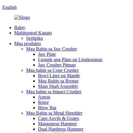
English
Balay
Mahitungod Kanato
Sertipiko
Mga produkto
Mga Bahin sa Jaw Crusher
Jaw Plate
I-toggle ang Plato ug Lingkoranan
Jaw Crusher Pitman
Mga bahin sa Cone Crusher
Bowl Liner ug Mantle
Mga Bahin sa Bronse
Main Shaft Assembly
Mga bahin sa Impact Crusher
Apron
Rotor
Blow Bar
Mga Bahin sa Metal Shredder
Caps Anvils & Grates
Manganese Hammer
Dual Hardness Hammer