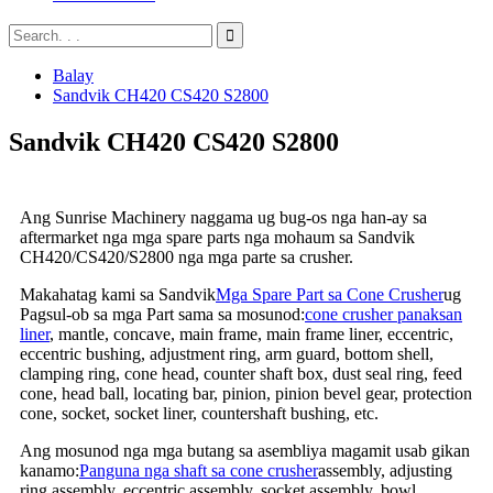
Balay
Sandvik CH420 CS420 S2800
Sandvik CH420 CS420 S2800
Ang Sunrise Machinery naggama ug bug-os nga han-ay sa
aftermarket nga mga spare parts nga mohaum sa Sandvik
CH420/CS420/S2800 nga mga parte sa crusher.
Makahatag kami sa Sandvik
Mga Spare Part sa Cone Crusher
ug
Pagsul-ob sa mga Part sama sa mosunod:
cone crusher panaksan
liner
, mantle, concave, main frame, main frame liner, eccentric,
eccentric bushing, adjustment ring, arm guard, bottom shell,
clamping ring, cone head, counter shaft box, dust seal ring, feed
cone, head ball, locating bar, pinion, pinion bevel gear, protection
cone, socket, socket liner, countershaft bushing, etc.
Ang mosunod nga mga butang sa asembliya magamit usab gikan
kanamo:
Panguna nga shaft sa cone crusher
assembly, adjusting
ring assembly, eccentric assembly, socket assembly, bowl