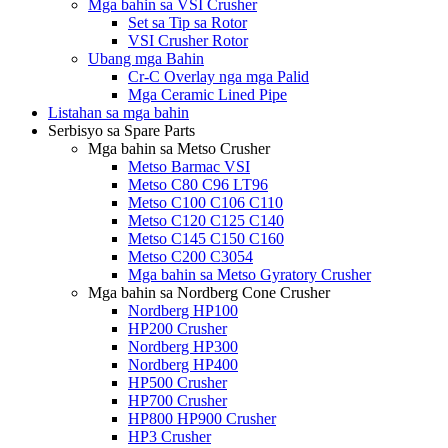
Mga bahin sa VSI Crusher
Set sa Tip sa Rotor
VSI Crusher Rotor
Ubang mga Bahin
Cr-C Overlay nga mga Palid
Mga Ceramic Lined Pipe
Listahan sa mga bahin
Serbisyo sa Spare Parts
Mga bahin sa Metso Crusher
Metso Barmac VSI
Metso C80 C96 LT96
Metso C100 C106 C110
Metso C120 C125 C140
Metso C145 C150 C160
Metso C200 C3054
Mga bahin sa Metso Gyratory Crusher
Mga bahin sa Nordberg Cone Crusher
Nordberg HP100
HP200 Crusher
Nordberg HP300
Nordberg HP400
HP500 Crusher
HP700 Crusher
HP800 HP900 Crusher
HP3 Crusher