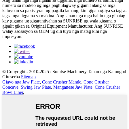
Ang tanan nga mga ngalan sa tiggama, mga numero sa bahin, mga
numero sa modelo ug mga paghulagway gigamit alang sa mga
katuyoan sa pakisayran ug pag-ila lamang, kini gipanag-iya sa tagsa-
tagsa nga tiggama sa makina. Ang tanan nga mga bahin nga gihatag
kay gigama ug gigarantiyahan sa SUNRISE ug wala gigama o
gipalit gikan sa Original Equipment Manufacturer. Ang SUNRISE
walay asosasyon sa OEM ug dili tuyo nga ihatag kini nga
impresyon.
© Copyright - 2010-2025 : Sunrise Machinery Tanan nga Katungod
Gireserba.
Sitemap
Giayo nga Jaw Plate
,
Cone Crusher Mantle
,
Cone Crusher
Concave
,
Swing Jaw Plate
,
Manganese Jaw Plate
,
Cone Crusher
Bowl Liner
,