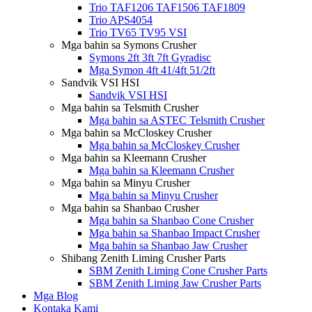
Trio TAF1206 TAF1506 TAF1809
Trio APS4054
Trio TV65 TV95 VSI
Mga bahin sa Symons Crusher
Symons 2ft 3ft 7ft Gyradisc
Mga Symon 4ft 41/4ft 51/2ft
Sandvik VSI HSI
Sandvik VSI HSI
Mga bahin sa Telsmith Crusher
Mga bahin sa ASTEC Telsmith Crusher
Mga bahin sa McCloskey Crusher
Mga bahin sa McCloskey Crusher
Mga bahin sa Kleemann Crusher
Mga bahin sa Kleemann Crusher
Mga bahin sa Minyu Crusher
Mga bahin sa Minyu Crusher
Mga bahin sa Shanbao Crusher
Mga bahin sa Shanbao Cone Crusher
Mga bahin sa Shanbao Impact Crusher
Mga bahin sa Shanbao Jaw Crusher
Shibang Zenith Liming Crusher Parts
SBM Zenith Liming Cone Crusher Parts
SBM Zenith Liming Jaw Crusher Parts
Mga Blog
Kontaka Kami