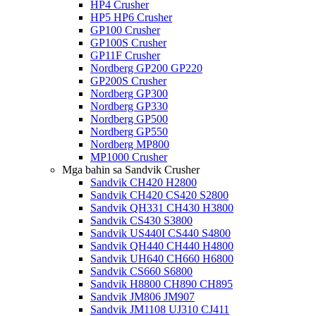
HP4 Crusher
HP5 HP6 Crusher
GP100 Crusher
GP100S Crusher
GP11F Crusher
Nordberg GP200 GP220
GP200S Crusher
Nordberg GP300
Nordberg GP330
Nordberg GP500
Nordberg GP550
Nordberg MP800
MP1000 Crusher
Mga bahin sa Sandvik Crusher
Sandvik CH420 H2800
Sandvik CH420 CS420 S2800
Sandvik QH331 CH430 H3800
Sandvik CS430 S3800
Sandvik US440I CS440 S4800
Sandvik QH440 CH440 H4800
Sandvik UH640 CH660 H6800
Sandvik CS660 S6800
Sandvik H8800 CH890 CH895
Sandvik JM806 JM907
Sandvik JM1108 UJ310 CJ411