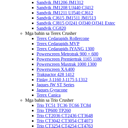
Sandvik JM1206 JM1312
Sandvik JM1208 UJ440 CJ412
Sandvik JM1211 UJ540 CJ612
Sandvik CJ615 JM1511 JM1513
Sandvik CJ815 QJ241 QJ340 QJ341 Extec
Sandvik CG820
Mga bahin sa Terex Crusher
Terex Cedarapids Rollercone
Terex Cedarapids MVP
Terex Cedarapids IYANG 1300
Powerscreen Metrotrak 900 × 600
Powerscreen Premiertrak 1165 1180
Powerscreen Maxtrak 1000 1300
Powerscreen XA400
Trakpactor 428 1412
Finlay J-1160 J-1175 I-1312
Jaques JW ST Series
Jaques Gyracone
Terex Canica
Mga bahin sa Trio Crusher
Trio TC51 TC36 TC66 TC84
Trio TP600 TP260
Trio CT2036 CT2436 CT3648
Trio CT3042 CT3054 CT4073
Trio CT3254 CT4254 CT4763