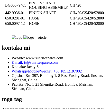
PINION SHAFT
BG00579405
CH420
HOUSING ASSEMBLY
442.9936-01
PINION SHAFT
CH420/CS420/S2800
650.0281-01
HOSE
CH420/CS420/S2800
650.0097-12
HOSE
CH420/CS420/S2800
kontaka mi
Website: www.sunrisespares.com
E-mail: js@sunrisespares.com
Kontaka: Jacky S.
Whatsapp/Mobile/Wechat: +86 18512197002
Opisina: Rm 397, Building 1, 8 East Fuxing Road, Jinshan,
Shanghai, China
Pabrika: No. 1-21 Shengke Road, Hongya, Meishan,
Sichuan, China
mga tag