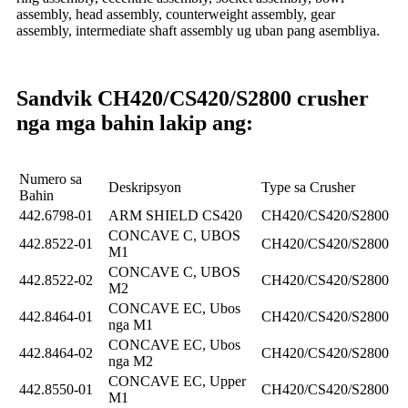
assembly, head assembly, counterweight assembly, gear
assembly, intermediate shaft assembly ug uban pang asembliya.
Sandvik CH420/CS420/S2800 crusher
nga mga bahin lakip ang:
Numero sa
Deskripsyon
Type sa Crusher
Bahin
442.6798-01
ARM SHIELD CS420
CH420/CS420/S2800
CONCAVE C, UBOS
442.8522-01
CH420/CS420/S2800
M1
CONCAVE C, UBOS
442.8522-02
CH420/CS420/S2800
M2
CONCAVE EC, Ubos
442.8464-01
CH420/CS420/S2800
nga M1
CONCAVE EC, Ubos
442.8464-02
CH420/CS420/S2800
nga M2
CONCAVE EC, Upper
442.8550-01
CH420/CS420/S2800
M1