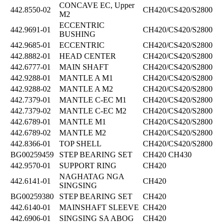
CONCAVE EC, Upper
442.8550-02
CH420/CS420/S2800
M2
ECCENTRIC
442.9691-01
CH420/CS420/S2800
BUSHING
442.9685-01
ECCENTRIC
CH420/CS420/S2800
442.8882-01
HEAD CENTER
CH420/CS420/S2800
442.6777-01
MAIN SHAFT
CH420/CS420/S2800
442.9288-01
MANTLE A M1
CH420/CS420/S2800
442.9288-02
MANTLE A M2
CH420/CS420/S2800
442.7379-01
MANTLE C-EC M1
CH420/CS420/S2800
442.7379-02
MANTLE C-EC M2
CH420/CS420/S2800
442.6789-01
MANTLE M1
CH420/CS420/S2800
442.6789-02
MANTLE M2
CH420/CS420/S2800
442.8366-01
TOP SHELL
CH420/CS420/S2800
BG00259459
STEP BEARING SET
CH420 CH430
442.9570-01
SUPPORT RING
CH420
NAGHATAG NGA
442.6141-01
CH420
SINGSING
BG00259380
STEP BEARING SET
CH420
442.6140-01
MAINSHAFT SLEEVE
CH420
442.6906-01
SINGSING SA ABOG
CH420