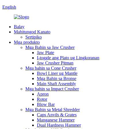
English
Balay
Mahitungod Kanato
Sertipiko
Mga produkto
Mga Bahin sa Jaw Crusher
Jaw Plate
I-toggle ang Plato ug Lingkoranan
Jaw Crusher Pitman
Mga bahin sa Cone Crusher
Bowl Liner ug Mantle
Mga Bahin sa Bronse
Main Shaft Assembly
Mga bahin sa Impact Crusher
Apron
Rotor
Blow Bar
Mga Bahin sa Metal Shredder
Caps Anvils & Grates
Manganese Hammer
Dual Hardness Hammer