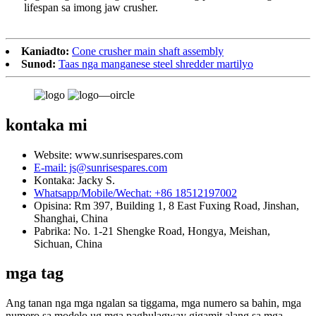
lifespan sa imong jaw crusher.
Kaniadto:
Cone crusher main shaft assembly
Sunod:
Taas nga manganese steel shredder martilyo
kontaka mi
Website: www.sunrisespares.com
E-mail: js@sunrisespares.com
Kontaka: Jacky S.
Whatsapp/Mobile/Wechat: +86 18512197002
Opisina: Rm 397, Building 1, 8 East Fuxing Road, Jinshan,
Shanghai, China
Pabrika: No. 1-21 Shengke Road, Hongya, Meishan,
Sichuan, China
mga tag
Ang tanan nga mga ngalan sa tiggama, mga numero sa bahin, mga
numero sa modelo ug mga paghulagway gigamit alang sa mga