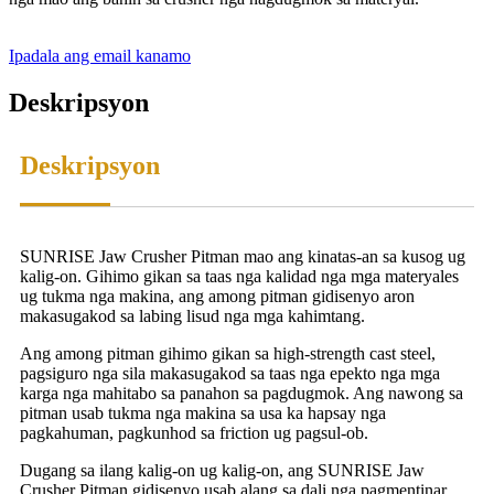
Ipadala ang email kanamo
Deskripsyon
Deskripsyon
SUNRISE Jaw Crusher Pitman mao ang kinatas-an sa kusog ug
kalig-on. Gihimo gikan sa taas nga kalidad nga mga materyales
ug tukma nga makina, ang among pitman gidisenyo aron
makasugakod sa labing lisud nga mga kahimtang.
Ang among pitman gihimo gikan sa high-strength cast steel,
pagsiguro nga sila makasugakod sa taas nga epekto nga mga
karga nga mahitabo sa panahon sa pagdugmok. Ang nawong sa
pitman usab tukma nga makina sa usa ka hapsay nga
pagkahuman, pagkunhod sa friction ug pagsul-ob.
Dugang sa ilang kalig-on ug kalig-on, ang SUNRISE Jaw
Crusher Pitman gidisenyo usab alang sa dali nga pagmentinar.