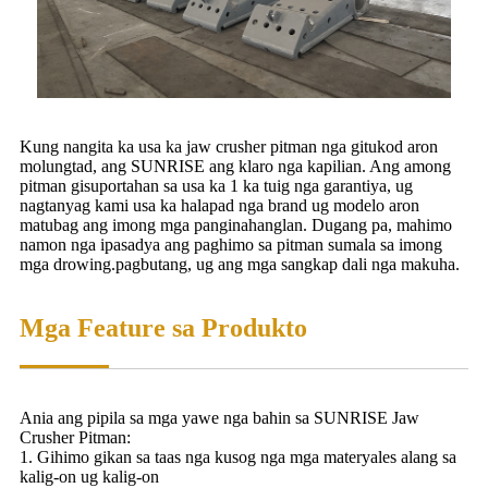
Kung nangita ka usa ka jaw crusher pitman nga gitukod aron
molungtad, ang SUNRISE ang klaro nga kapilian. Ang among
pitman gisuportahan sa usa ka 1 ka tuig nga garantiya, ug
nagtanyag kami usa ka halapad nga brand ug modelo aron
matubag ang imong mga panginahanglan. Dugang pa, mahimo
namon nga ipasadya ang paghimo sa pitman sumala sa imong
mga drowing.pagbutang, ug ang mga sangkap dali nga makuha.
Mga Feature sa Produkto
Ania ang pipila sa mga yawe nga bahin sa SUNRISE Jaw
Crusher Pitman:
1. Gihimo gikan sa taas nga kusog nga mga materyales alang sa
kalig-on ug kalig-on