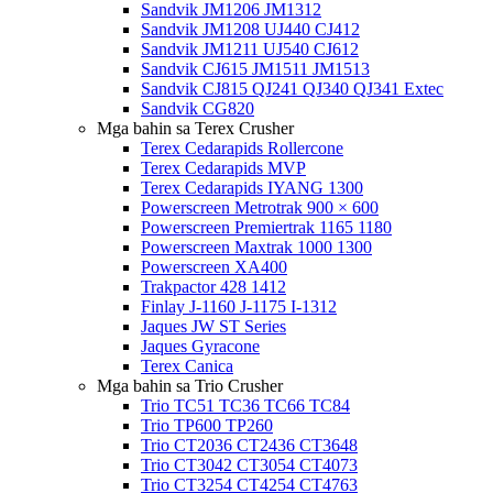
Sandvik JM1206 JM1312
Sandvik JM1208 UJ440 CJ412
Sandvik JM1211 UJ540 CJ612
Sandvik CJ615 JM1511 JM1513
Sandvik CJ815 QJ241 QJ340 QJ341 Extec
Sandvik CG820
Mga bahin sa Terex Crusher
Terex Cedarapids Rollercone
Terex Cedarapids MVP
Terex Cedarapids IYANG 1300
Powerscreen Metrotrak 900 × 600
Powerscreen Premiertrak 1165 1180
Powerscreen Maxtrak 1000 1300
Powerscreen XA400
Trakpactor 428 1412
Finlay J-1160 J-1175 I-1312
Jaques JW ST Series
Jaques Gyracone
Terex Canica
Mga bahin sa Trio Crusher
Trio TC51 TC36 TC66 TC84
Trio TP600 TP260
Trio CT2036 CT2436 CT3648
Trio CT3042 CT3054 CT4073
Trio CT3254 CT4254 CT4763