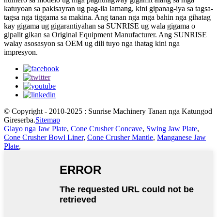
katuyoan sa pakisayran ug pag-ila lamang, kini gipanag-iya sa tagsa-
tagsa nga tiggama sa makina. Ang tanan nga mga bahin nga gihatag
kay gigama ug gigarantiyahan sa SUNRISE ug wala gigama o
gipalit gikan sa Original Equipment Manufacturer. Ang SUNRISE
walay asosasyon sa OEM ug dili tuyo nga ihatag kini nga
impresyon.
© Copyright - 2010-2025 : Sunrise Machinery Tanan nga Katungod
Gireserba.
Sitemap
Giayo nga Jaw Plate
,
Cone Crusher Concave
,
Swing Jaw Plate
,
Cone Crusher Bowl Liner
,
Cone Crusher Mantle
,
Manganese Jaw
Plate
,