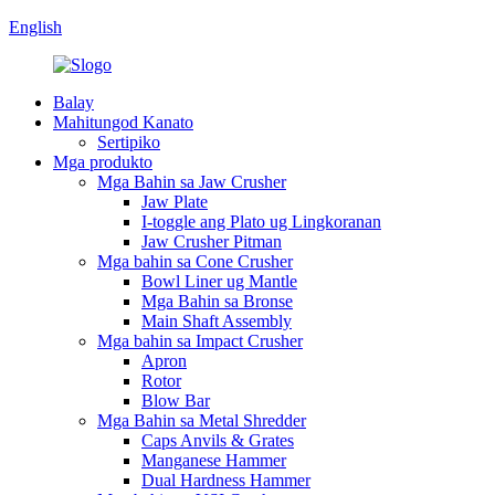
English
Balay
Mahitungod Kanato
Sertipiko
Mga produkto
Mga Bahin sa Jaw Crusher
Jaw Plate
I-toggle ang Plato ug Lingkoranan
Jaw Crusher Pitman
Mga bahin sa Cone Crusher
Bowl Liner ug Mantle
Mga Bahin sa Bronse
Main Shaft Assembly
Mga bahin sa Impact Crusher
Apron
Rotor
Blow Bar
Mga Bahin sa Metal Shredder
Caps Anvils & Grates
Manganese Hammer
Dual Hardness Hammer