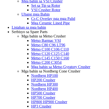
Mga bahin sa VSI Crusher
Set sa Tip sa Rotor
VSI Crusher Rotor
Ubang mga Bahin
Cr-C Overlay nga mga Palid
Mga Ceramic Lined Pipe
Listahan sa mga bahin
Serbisyo sa Spare Parts
Mga bahin sa Metso Crusher
Metso Barmac VSI
Metso C80 C96 LT96
Metso C100 C106 C110
Metso C120 C125 C140
Metso C145 C150 C160
Metso C200 C3054
Mga bahin sa Metso Gyratory Crusher
Mga bahin sa Nordberg Cone Crusher
Nordberg HP100
HP200 Crusher
Nordberg HP300
Nordberg HP400
HP500 Crusher
HP700 Crusher
HP800 HP900 Crusher
HP3 Crusher