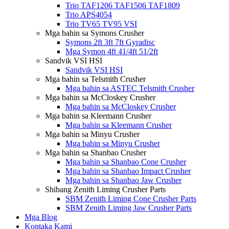
Trio TAF1206 TAF1506 TAF1809
Trio APS4054
Trio TV65 TV95 VSI
Mga bahin sa Symons Crusher
Symons 2ft 3ft 7ft Gyradisc
Mga Symon 4ft 41/4ft 51/2ft
Sandvik VSI HSI
Sandvik VSI HSI
Mga bahin sa Telsmith Crusher
Mga bahin sa ASTEC Telsmith Crusher
Mga bahin sa McCloskey Crusher
Mga bahin sa McCloskey Crusher
Mga bahin sa Kleemann Crusher
Mga bahin sa Kleemann Crusher
Mga bahin sa Minyu Crusher
Mga bahin sa Minyu Crusher
Mga bahin sa Shanbao Crusher
Mga bahin sa Shanbao Cone Crusher
Mga bahin sa Shanbao Impact Crusher
Mga bahin sa Shanbao Jaw Crusher
Shibang Zenith Liming Crusher Parts
SBM Zenith Liming Cone Crusher Parts
SBM Zenith Liming Jaw Crusher Parts
Mga Blog
Kontaka Kami